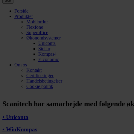
Forside
Produkter
Mobilordre
Flexfone
Superoffice
Økonomisystemer
Uniconta
Stellar
Kompas4
E-conomic
Om os
Kontakt
Certificeringer
Handelsbetingelser
Cookie politik
Scanitech har samarbejde med følgende ø
• Uniconta
• WinKompas