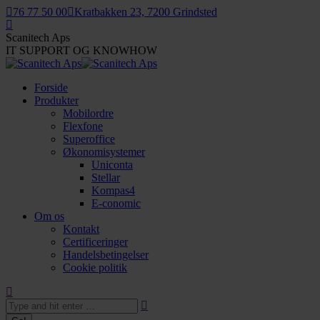
Skip
76 77 50 00
Kratbakken 23, 7200 Grindsted
to
Mail
content
page
Scanitech Aps
opens
IT SUPPORT OG KNOWHOW
in
new
Forside
window
Produkter
Mobilordre
Flexfone
Superoffice
Økonomisystemer
Uniconta
Stellar
Kompas4
E-conomic
Om os
Kontakt
Certificeringer
Handelsbetingelser
Cookie politik
Search: