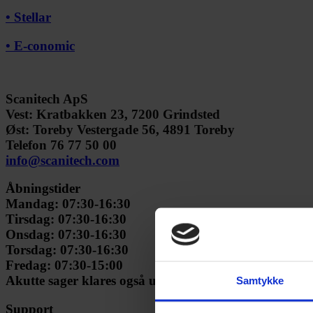
• Stellar
• E-conomic
Scanitech ApS
Vest: Kratbakken 23, 7200 Grindsted
Øst: Toreby Vestergade 56, 4891 Toreby
Telefon 76 77 50 00
info@scanitech.com
Åbningstider
Mandag: 07:30-16:30
Tirsdag: 07:30-16:30
Onsdag: 07:30-16:30
Torsdag: 07:30-16:30
Fredag: 07:30-15:00
Akutte sager klares også uden for normal åbningstid.
Samtykke
Support